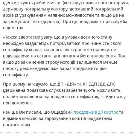
ідентифікують робоче місце (контору) приватного нотаріуса,
державну нотаріальну контору, державний нотаріальний
архів (з урахуванням наявних можливостей та якщо це не
загрожує життю і здоров'ю). Про це повідомляє пресслужба
відомства.
«Також звертаємо увагу, що в умовах воєнного стану
необхідно заздалегідь потурбуватися про чинність свого
сертифікату кваліфікованого електронного підпису, не
відкладаючи на останні дні питання його поновлення. Тож
якщо до закінчення строку його дії залишилося менше
півроку рекомендуємо вже зараз продовжити дію
сертифікату.
При цьому нагадуємо, що ДП «ДІЯ» та КНЕДП ІДД ДПС
(Державна податкова служба) забезпечують можливість
онлайн-оновлення відповідного сертифіката», — йдеться у
повідомленні.
Раніше ми писали, що Ощадбан
к продовжив дії карток
та
відмінив комісію за зарахування коштів бюджетним
організаціям.