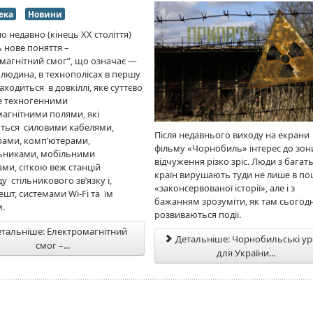
ека
Новини
о недавно (кінець ХХ століття)
ь нове поняття –
магнітний смог”, що означає —
 людина, в технополісах в першу
находиться в довкіллі, яке суттєво
е техногенними
агнітними полями, які
ться силовими кабелями,
Після недавнього виходу на екрани
рами, комп’ютерами,
фільму «Чорнобиль» інтерес до зон
ьниками, мобільними
відчуження різко зріс. Люди з багат
ми, сіткою веж станцій
країн вирушають туди не лише в п
у стільникового зв’язку і,
«законсервованої історії», але і з
ешт, системами Wi-Fi та їм
бажанням зрозуміти, як там сьогодн
м.
розвиваються події.
тальніше: Електромагнітний
Детальніше: Чорнобильські у
смог –...
для України...