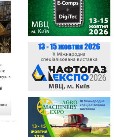
и
ьох
ошуках
і
роки