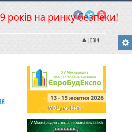
9 років на ринку безпеки!
LOGIN
ля