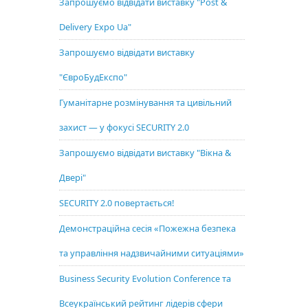
Запрошуємо відвідати виставку "Post &
Delivery Expo Ua"
Запрошуємо відвідати виставку
"ЄвроБудЕкспо"
Гуманітарне розмінування та цивільний
захист — у фокусі SECURITY 2.0
Запрошуємо відвідати виставку "Вікна &
Двері"
SECURITY 2.0 повертається!
Демонстраційна сесія «Пожежна безпека
та управління надзвичайними ситуаціями»
Business Security Evolution Conference та
Всеукраїнський рейтинг лідерів сфери