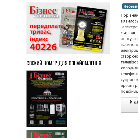
Небезп
Порівнян
з’явилос
„електро
сьогодні
чергу, з
насичен
електром
створюю
телевізо
СВІЖИЙ НОМЕР ДЛЯ ОЗНАЙОМЛЕННЯ
холодил
телефона
супровод
врешті-р
подібни
Де