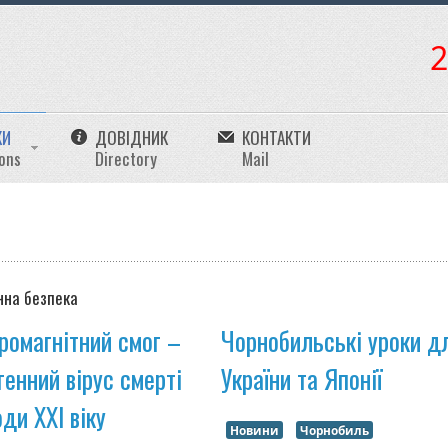
2
КИ
ДОВІДНИК
КОНТАКТИ
ions
Directory
Mail
нна безпека
ромагнітний смог –
Чорнобильські уроки д
генний вірус смерті
України та Японії
ди ХХІ віку
Новини
Чорнобиль