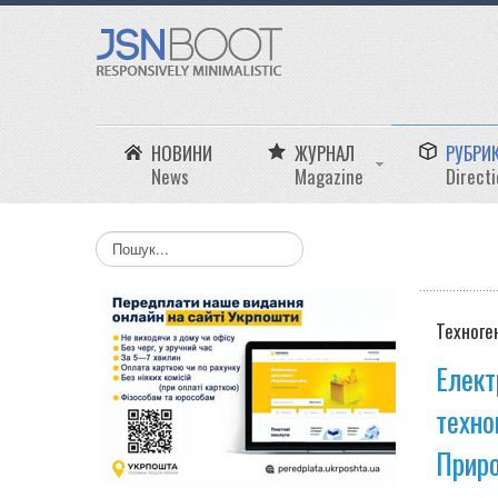
НОВИНИ
ЖУРНАЛ
РУБРИ
News
Magazine
Direct
Пошук...
Техноге
Елект
техно
Приро