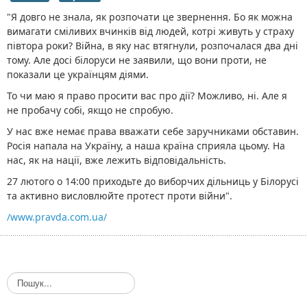
"Я довго не знала, як розпочати це звернення. Бо як можна
вимагати сміливих вчинків від людей, котрі живуть у страху
півтора роки? Війна, в яку нас втягнули, розпочалася два дні
тому. Але досі білоруси не заявили, що вони проти, не
показали це українцям діями.
То чи маю я право просити вас про дії? Можливо, ні. Але я
не пробачу собі, якщо не спробую.
У нас вже немає права вважати себе заручниками обставин.
Росія напала на Україну, а наша країна сприяла цьому. На
нас, як на нації, вже лежить відповідальність.
27 лютого о 14:00 приходьте до виборчих дільниць у Білорусі
та активно висловлюйте протест проти війни".
/www.pravda.com.ua/
П
о
ш